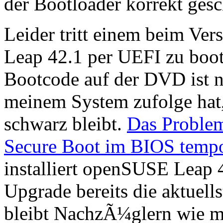
der Bootloader korrekt gesc
Leider tritt einem beim V
Leap 42.1 per UEFI zu boo
Bootcode auf der DVD ist ni
meinem System zufolge hat,
schwarz bleibt.
Das Problem
Secure Boot im BIOS tempo
installiert openSUSE Leap 4
Upgrade bereits die aktuells
bleibt NachzÃ¼glern wie mi