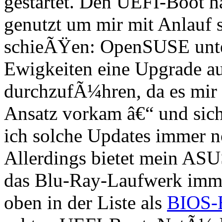
gestartet. Den UEFI-Boot h
genutzt um mir mit Anlauf 
schieÃŸen: OpenSUSE unter
Ewigkeiten eine Upgrade a
durchzufÃ¼hren, da es mir 
Ansatz vorkam â€“ und sich
ich solche Updates immer 
Allerdings bietet mein AS
das Blu-Ray-Laufwerk imme
oben in der Liste als
BIOS-