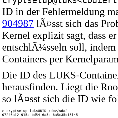
cryptsetup@luks<codiert
ID in der Fehlermeldung ma
904987
lÃ¤sst sich das Pr
Kernel explizit sagt, dass e
entschlÃ¼sseln soll, inde
Containers per Kernelpara
Die ID des LUKS-Container
herausfinden. Liegt die Roo
so lÃ¤sst sich die ID wie fo
> cryptsetup luksUUID /dev/sda2
