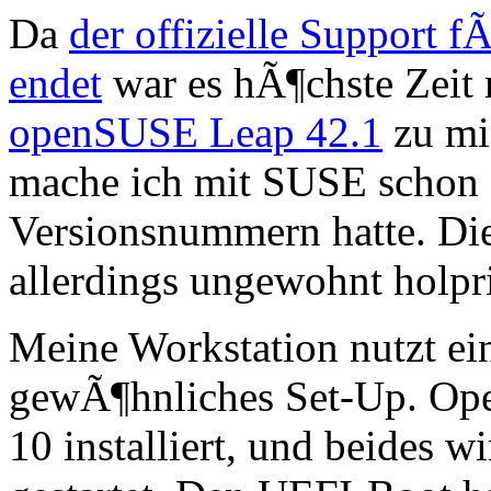
Da
der offizielle Support
endet
war es hÃ¶chste Zeit 
openSUSE Leap 42.1
zu mi
mache ich mit SUSE schon se
Versionsnummern hatte. Di
allerdings ungewohnt holpr
Meine Workstation nutzt ei
gewÃ¶hnliches Set-Up. Ope
10 installiert, und beides w