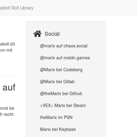
plicit GUI Library
Social
okoll d3
@marix auf chaos.social
ann mit
@marix auf mstdn.games
@Marix bei Codeberg
@Marix bei Gitlab
 auf
@theMarix bei Github
<VEX> Marix bei Steam
annot be
h recht
theMarix im PSN
Marix bei Keybase