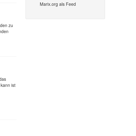
Marix.org als Feed
nden zu
inden
 das
kann ist