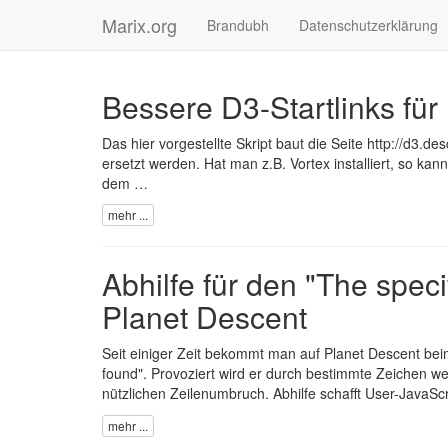
Marix.org
Brandubh
Datenschutzerklärung
Bessere D3-Startlinks für 
Das hier vorgestellte Skript
baut die Seite http://d3.de
ersetzt werden. Hat man z.B.
Vortex
installiert, so ka
dem …
mehr ...
Abhilfe für den "The spec
Planet Descent
Seit einiger Zeit bekommt man auf
Planet Descent
beim
found". Provoziert wird er durch bestimmte Zeichen w
nützlichen Zeilenumbruch. Abhilfe schafft User-JavaScr
mehr ...