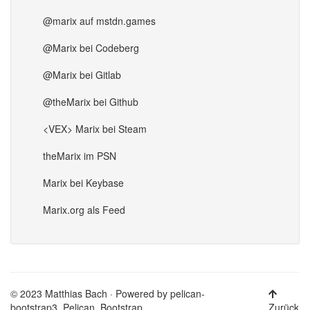
@marix auf mstdn.games
@Marix bei Codeberg
@Marix bei Gitlab
@theMarix bei Github
<VEX> Marix bei Steam
theMarix im PSN
Marix bei Keybase
Marix.org als Feed
© 2023 Matthias Bach · Powered by
pelican-
bootstrap3
,
Pelican
,
Bootstrap
Zurück