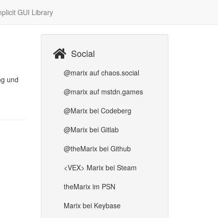
plicit GUI Library
Social
@marix auf chaos.social
ng und
@marix auf mstdn.games
@Marix bei Codeberg
@Marix bei Gitlab
@theMarix bei Github
<VEX> Marix bei Steam
theMarix im PSN
Marix bei Keybase