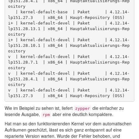
lp151.28.4.1  | x86_64 | Hauptaktualisierungs-Rep
ository

   | kernel-default-base  | Paket      | 4.12.14-
lp151.27.3    | x86_64 | Haupt-Repository (OSS)

i+ | kernel-default-devel | Paket      | 4.12.14-
lp151.28.13.1 | x86_64 | Hauptaktualisierungs-Rep
ository

i+ | kernel-default-devel | Paket      | 4.12.14-
lp151.28.10.1 | x86_64 | Hauptaktualisierungs-Rep
ository

v  | kernel-default-devel | Paket      | 4.12.14-
lp151.28.7.1  | x86_64 | Hauptaktualisierungs-Rep
ository

v  | kernel-default-devel | Paket      | 4.12.14-
lp151.28.4.1  | x86_64 | Hauptaktualisierungs-Rep
ository

v  | kernel-default-devel | Paket      | 4.12.14-
Wie im Beispiel zu sehen ist, liefert
die einfacher zu
zypper
lesende Ausgabe,
aber eine deutlich kompaktere.
rpm
Hat man so den funktionierenden Kernel vor dem automatischen
Aufräumen geschützt, lässt es sich ganz entspannt auf eine
reparierte Version warten. Wurde der Fehler behoben, und