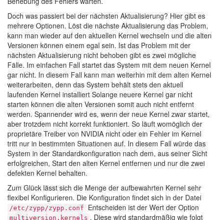
Behebung des Fehlers warten.
Doch was passiert bei der nächsten Aktualisierung? Hier gibt es
mehrere Optionen. Löst die nächste Aktualisierung das Problem,
kann man wieder auf den aktuellen Kernel wechseln und die alten
Versionen können einem egal sein. Ist das Problem mit der
nächsten Aktualisierung nicht behoben gibt es zwei mögliche
Fälle. Im einfachen Fall startet das System mit dem neuen Kernel
gar nicht. In diesem Fall kann man weiterhin mit dem alten Kernel
weiterarbeiten, denn das System behält stets den aktuell
laufenden Kernel installiert Solange neuere Kernel gar nicht
starten können die alten Versionen somit auch nicht entfernt
werden. Spannender wird es, wenn der neue Kernel zwar startet,
aber trotzdem nicht korrekt funktioniert. So läuft womöglich der
proprietäre Treiber von NVIDIA nicht oder ein Fehler im Kernel
tritt nur in bestimmten Situationen auf. In diesem Fall würde das
System in der Standardkonfiguration nach dem, aus seiner Sicht
erfolgreichen, Start den alten Kernel entfernen und nur die zwei
defekten Kernel behalten.
Zum Glück lässt sich die Menge der aufbewahrten Kernel sehr
flexibel Konfigurieren. Die Konfiguration findet sich in der Datei
Entscheiden ist der Wert der Option
/etc/zypp/zypp.conf
. Diese wird standardmäßig wie folgt
multiversion.kernels