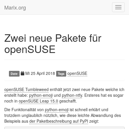
Marix.org
Toggl
navig
Zwei neue Pakete für
openSUSE
Mi 25 April 2018
openSUSE
Date
Tags
openSUSE Tumbleweed
enthält jetzt zwei neue Pakete welche ich
erstellt habe:
python-emoji
und
python-ntfy
. Ersteres hat es sogar
noch in
openSUSE Leap 15.0
geschafft.
Die Funktionalität von
python-emoji
ist schnell erklärt und
trotzdem unglaublich nützlich, wie diese leichte Abwandlung des
Beispiels aus
der Paketbeschreibung auf PyPI
zeigt: