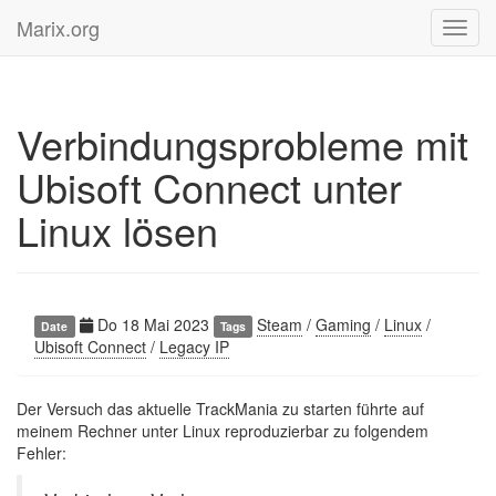
Marix.org
Toggl
navig
Verbindungsprobleme mit
Ubisoft Connect unter
Linux lösen
Do 18 Mai 2023
Steam
/
Gaming
/
Linux
/
Date
Tags
Ubisoft Connect
/
Legacy IP
Der Versuch das aktuelle TrackMania zu starten führte auf
meinem Rechner unter Linux reproduzierbar zu folgendem
Fehler: