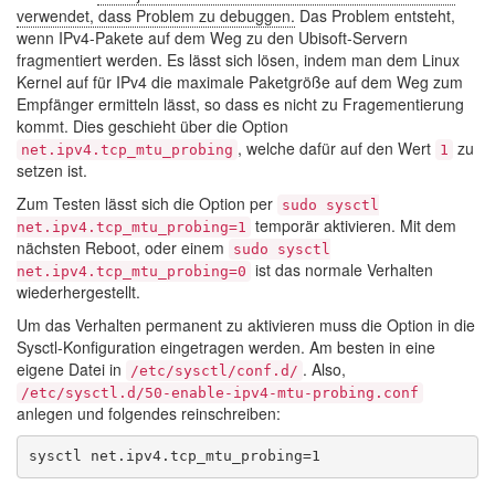
verwendet, dass Problem zu debuggen.
Das Problem entsteht,
wenn IPv4-Pakete auf dem Weg zu den Ubisoft-Servern
fragmentiert werden. Es lässt sich lösen, indem man dem Linux
Kernel auf für IPv4 die maximale Paketgröße auf dem Weg zum
Empfänger ermitteln lässt, so dass es nicht zu Fragementierung
kommt. Dies geschieht über die Option
, welche dafür auf den Wert
zu
net.ipv4.tcp_mtu_probing
1
setzen ist.
Zum Testen lässt sich die Option per
sudo sysctl
temporär aktivieren. Mit dem
net.ipv4.tcp_mtu_probing=1
nächsten Reboot, oder einem
sudo sysctl
ist das normale Verhalten
net.ipv4.tcp_mtu_probing=0
wiederhergestellt.
Um das Verhalten permanent zu aktivieren muss die Option in die
Sysctl-Konfiguration eingetragen werden. Am besten in eine
eigene Datei in
. Also,
/etc/sysctl/conf.d/
/etc/sysctl.d/50-enable-ipv4-mtu-probing.conf
anlegen und folgendes reinschreiben: