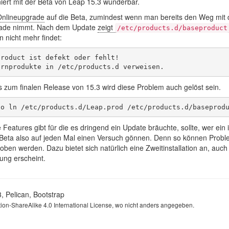
iert mit der Beta von Leap 15.3 wunderbar.
Onlineupgrade
auf die Beta, zumindest wenn man bereits den Weg mit 
pfade nimmt. Nach dem Update
zeigt
/etc/products.d/baseproduct
n nicht mehr findet:
roduct ist defekt oder fehlt!

is zum finalen Release von 15.3 wird diese Problem auch gelöst sein.
eatures gibt für die es dringend ein Update bräuchte, sollte, wer ein 
 Beta also auf jeden Mal einen Versuch gönnen. Denn so können Prob
en werden. Dazu bietet sich natürlich eine Zweitinstallation an, auc
zung erscheint.
3
,
Pelican
,
Bootstrap
ion-ShareAlike 4.0 International License
, wo nicht anders angegeben.