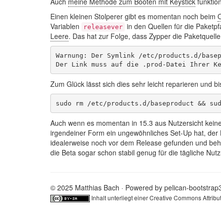
Auch
meine Methode zum Booten mit Keystick
funktion
Einen kleinen Stolperer gibt es momentan noch beim
Variablen
in den Quellen für die Paket
releasever
Leere
. Das hat zur Folge, dass Zypper die Paketquelle
Warnung: Der Symlink /etc/products.d/basep
Zum Glück lässt sich dies sehr leicht reparieren und b
Auch wenn es momentan in 15.3 aus Nutzersicht keine F
irgendeiner Form ein ungewöhnliches Set-Up hat, der
idealerweise noch vor dem Release gefunden und behob
die Beta sogar schon stabil genug für die tägliche Nut
© 2025 Matthias Bach · Powered by
pelican-bootstrap
Inhalt unterliegt einer
Creative Commons Attribut