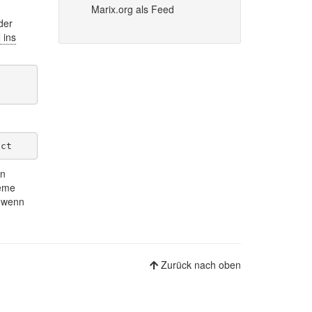
Marix.org als Feed
der
ins
in
leme
h wenn
Zurück nach oben