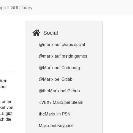
plicit GUI Library
Social
@marix auf chaos.social
@marix auf mstdn.games
@Marix bei Codeberg
@Marix bei Gitlab
ären
aber
@theMarix bei Github
s unter
<VEX> Marix bei Steam
ket von
LE gibt
theMarix im PSN
ch die
Marix bei Keybase