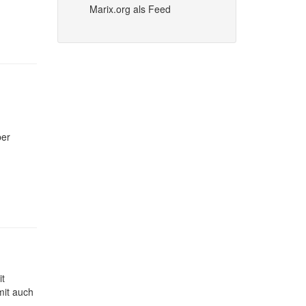
Marix.org als Feed
ber
it
mit auch