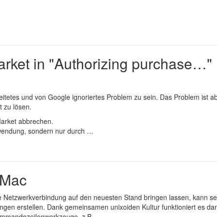
rket in "Authorizing purchase…"
eitetes und von Google ignoriertes Problem zu sein. Das Problem ist a
t zu lösen.
arket abbrechen.
Anwendung, sondern nur durch …
m Mac
 Netzwerkverbindung auf den neuesten Stand bringen lassen, kann se
rungen erstellen. Dank gemeinsamen unixoiden Kultur funktioniert es da
Kommandozeilenwerkzeuge, z.B …