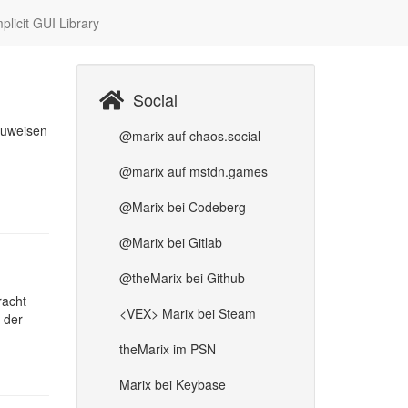
plicit GUI Library
Social
zuweisen
@marix auf chaos.social
@marix auf mstdn.games
@Marix bei Codeberg
@Marix bei Gitlab
@theMarix bei Github
racht
<VEX> Marix bei Steam
 der
theMarix im PSN
Marix bei Keybase