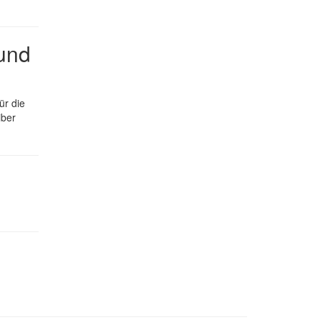
 und
ür die
iber