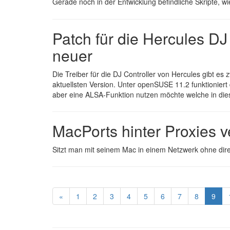
Gerade noch in der Entwicklung befindliche Skripte, w
Patch für die Hercules DJ
neuer
Die Treiber für die DJ Controller von Hercules gibt es zw
aktuellsten Version. Unter openSUSE 11.2 funktioniert 
aber eine ALSA-Funktion nutzen möchte welche in dies
MacPorts hinter Proxies
Sitzt man mit seinem Mac in einem Netzwerk ohne dire
«
1
2
3
4
5
6
7
8
9