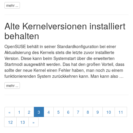
mehr ...
Alte Kernelversionen installiert
behalten
OpenSUSE behält in seiner Standardkonfiguration bei einer
Aktualisierung des Kernels stets die letzte zuvor installierte
Version. Diese kann beim Systemstart über die erweiterten
Startmodi ausgewählt werden. Das hat den großen Vorteil, dass
sollte der neue Kernel einen Fehler haben, man noch zu einem
funktionierenden System zurückkehren kann. Man kann also …
mehr ...
«
1
2
3
4
5
6
7
8
9
10
11
12
13
»