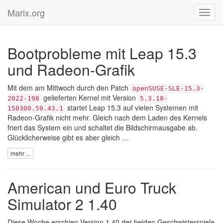
Marix.org
Toggl
navig
Bootprobleme mit Leap 15.3
und Radeon-Grafik
Mit dem am Mittwoch durch den Patch
openSUSE-SLE-15.3-
gelieferten Kernel mit Version
2022-198
5.3.18-
startet Leap 15.3 auf vielen Systemen mit
150300.59.43.1
Radeon-Grafik nicht mehr. Gleich nach dem Laden des Kernels
friert das System ein und schaltet die Bildschirmausgabe ab.
Glücklicherweise gibt es aber gleich …
mehr ...
American und Euro Truck
Simulator 2 1.40
Diese Woche erschien Version 1.40 der beiden Geschwisterspiele